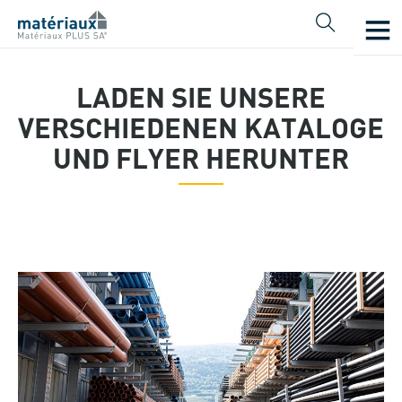
ZURÜCK
Produkte
LADEN SIE UNSERE
Baumaterial
VERSCHIEDENEN KATALOGE
Kataloge - AGB
UND FLYER HERUNTER
Holz
Naturstein
Möbelierung im Freien
Bewässerung
Werkzeuge, Zubehör und Signalisation
Beton-Fertiggaragen